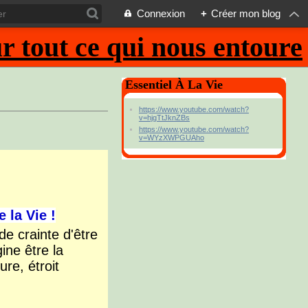
Connexion
+
Créer mon blog
 tout ce qui nous entoure
Essentiel À La Vie
https://www.youtube.com/watch?
v=hjgTtJknZBs
https://www.youtube.com/watch?
v=WYzXWPGUAho
e la Vie !
de crainte d'être
ine être la
ure, étroit