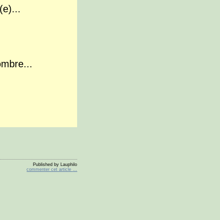
eillé(e)...
sombre...
Published by Lauphilo
commenter cet article
…