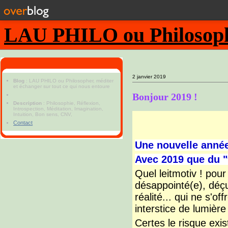
LAU PHILO ou Philosopher
2 janvier 2019
Blog
: LAU PHILO ou Philosopher, méditer
et échanger sur tout ce qui nous entoure
Bonjour 2019 !
Description
: Philosophie, Réflexion,
Introspection, Méditation, Imagination,
Intuition, Bon sens, CNV,
Contact
Une nouvelle année
Avec 2019 que du "9
Quel leitmotiv ! pour
désappointé(e), déçu
réalité... qui ne s'of
interstice de lumièr
Certes le risque ex