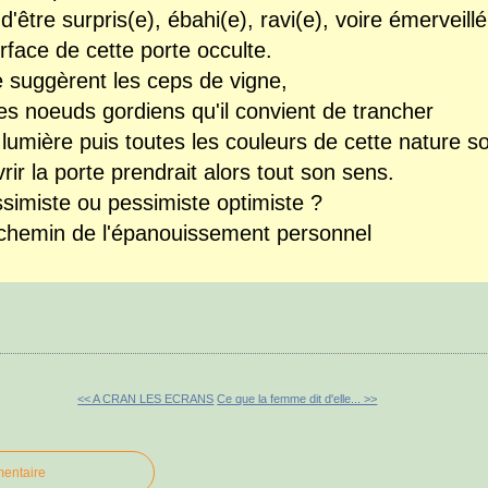
e d'être surpris(e), ébahi(e), ravi(e), voire émerv
rface de cette porte occulte.
ue suggèrent les ceps de vigne,
ues noeuds gordiens qu'il convient de trancher
a lumière puis toutes les couleurs de cette nature 
vrir la porte prendrait alors tout son sens.
ssimiste ou pessimiste optimiste ?
chemin de l'épanouissement personnel
<< A CRAN LES ECRANS
Ce que la femme dit d'elle... >>
mentaire