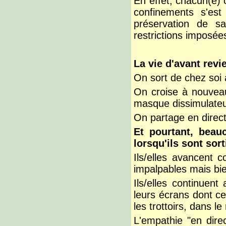
En effet, chacun(e) c
confinements s'est
préservation de s
restrictions imposé
La vie d'avant revi
On sort de chez soi
On croise à nouveau
masque dissimulateu
On partage en direct
Et pourtant,
beauc
lorsqu'ils sont sort
Ils/elles avancent 
impalpables mais bi
Ils/elles continuent
leurs écrans dont ce
les trottoirs, dans le
L'empathie "en dire