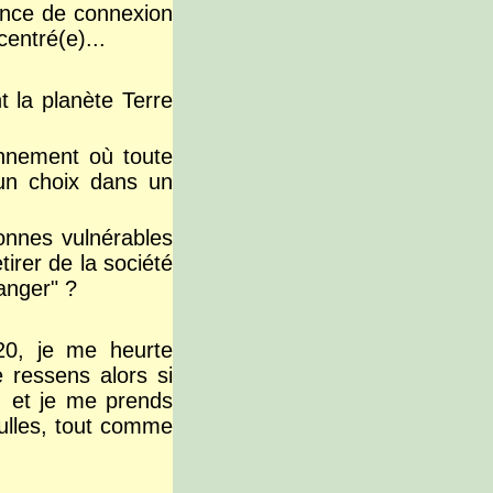
ience de connexion
centré(e)...
t la planète Terre
nnement où toute
d'un choix dans un
nnes vulnérables
irer de la société
danger" ?
20, je me heurte
 ressens alors si
. et je me prends
bulles, tout comme