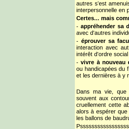
autres s'est amenuis
interpersonnelle en pr
Certes... m
ais com
-
appréhender sa 
avec d'autres indivi
-
éprouver sa facu
interaction avec aut
intérêt d'ordre socia
-
vivre à nouveau
ou handicapées du fa
et les dernières à y
Dans ma vie, que j
souvent aux contour
cruellement cette a
alors à espérer que 
les ballons de baudru
Psssssssssssssssss