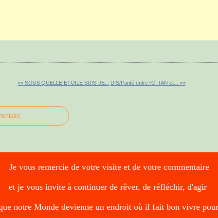
<< SOUS QUELLE ETOILE SUIS-JE...
DIS/Parité entre l'O-TAN et... >>
mentaire
Je vous remercie de votre visite et de votre commentaire
et je vous invite à continuer de rêver, de réfléchir, d'agir
que notre Monde devienne un endroit où il fait bon vivre pou