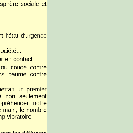
sphère sociale et
t l'état d'urgence
ociété...
r en contact.
 ou coude contre
ins paume contre
ettait un premier
20 non seulement
ppréhender notre
de main, le nombre
mp vibratoire !