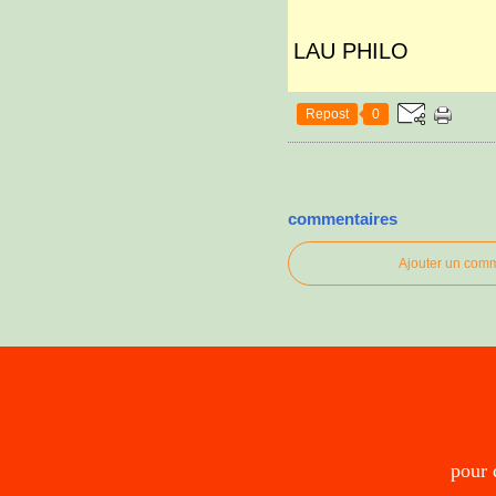
LAU PHILO
Repost
0
commentaires
Ajouter un com
pour 