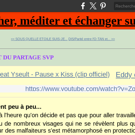
, méditer et échanger sur
<< SOUS QUELLE ETOILE SUIS-JE...
DIS/Parité entre l'O-TAN et... >>
T DU PARTAGE SVP
https://www.youtube.com/watch?v
ent peu à peu...
à l'heure qu'on décide et
pas que pour aller travaill
 de nombreux visages qui ne se révèlent plus qu
r des malfaiteurs s'est métamorphosé en protectio