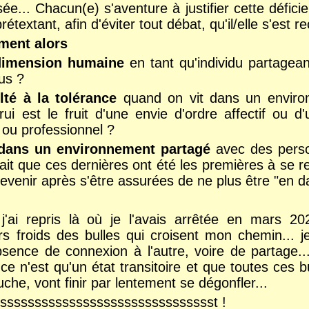
ée... Chacun(e) s'aventure à justifier cette défic
étextant, afin d'éviter tout débat, qu'il/elle s'est re
ment alors
dimension humaine
en tant qu'individu partagean
dus ?
lté à la tolérance
quand on vit dans un enviro
rui est le fruit d'une envie d'ordre affectif ou 
l ou professionnel ?
 dans un environnement partagé
avec des perso
it que ces dernières ont été les premières à se ret
 revenir après s'être assurées de ne plus être "en 
'ai repris là où je l'avais arrêtée en mars 20
s froids des bulles qui croisent mon chemin... je
bsence de connexion à l'autre, voire de partage..
ce n'est qu'un état transitoire et que toutes ces 
che, vont finir par lentement se dégonfler...
ssssssssssssssssssssssssssssssst !