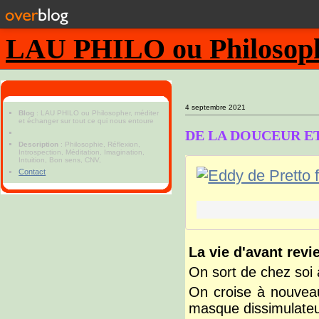
LAU PHILO ou Philosopher
4 septembre 2021
Blog
: LAU PHILO ou Philosopher, méditer
et échanger sur tout ce qui nous entoure
DE LA DOUCEUR E
Description
: Philosophie, Réflexion,
Introspection, Méditation, Imagination,
Intuition, Bon sens, CNV,
Contact
La vie d'avant revi
On sort de chez soi
On croise à nouveau
masque dissimulateu