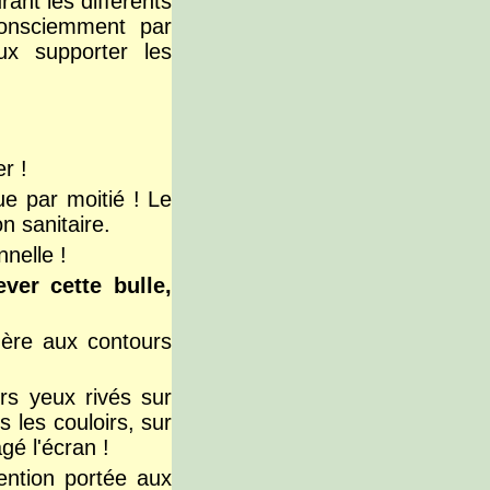
rant les différents
consciemment par
ux supporter les
er !
e par moitié ! Le
n sanitaire.
nelle !
ver cette bulle,
hère aux contours
urs yeux rivés sur
 les couloirs, sur
agé l'écran !
tention portée aux