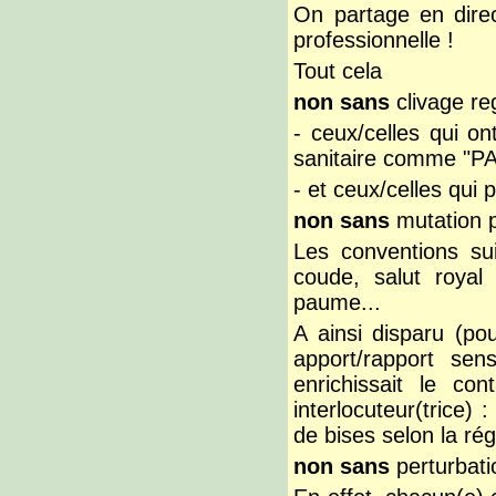
On partage en direc
professionnelle !
Tout cela
non sans
clivage re
- ceux/celles qui on
sanitaire comme "
- et ceux/celles qui 
non sans
mutation 
Les conventions s
coude,
salut roya
paume...
A ainsi disparu (po
apport/rapport sen
enrichissait le co
interlocuteur(trice)
de bises selon la rég
non sans
perturbati