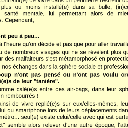
ontraint(e) de vivre dans un périmètre restreint du
 plus ou moins installé(e) dans sa bulle, (in)
a santé mentale, lui permettant alors de mie
es. Cependant,
ent peu à peu...
à l'heure qu'on décide et
pas que pour aller travaill
 de nombreux visages qui ne se révèlent plus qu
r des malfaiteurs s'est métamorphosé en protectio
 nos échanges dans la sphère sociale et profession
oup n'ont pas pensé ou n'ont pas voulu cre
i(e)s de leur "tanière".
comme calé(e)s entre des air-bags, dans leur sp
en rembourrés !
 ainsi de vivre replié(e)s sur eux/elles-mêmes, le
lui du smartphone lors de leurs déplacements dans
 métro... seul(e) existe celui/celle avec qui est part
ct" semble alors relever d'une autre époque, l'at