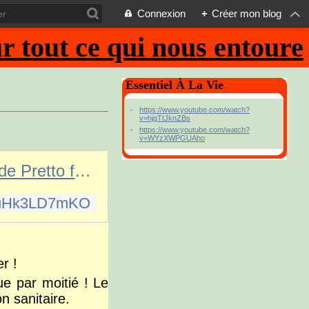
Connexion
+
Créer mon blog
 tout ce qui nous entoure
Essentiel À La Vie
https://www.youtube.com/watch?
v=hjgTtJknZBs
https://www.youtube.com/watch?
v=WYzXWPGUAho
Eddy de Pretto feat Yseult - Pause x Kiss (clip officiel)
=ZgHk3LD7mKQ
er !
e par moitié ! Le
n sanitaire.