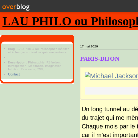
LAU PHILO ou Philosopher
17 mai 2026
Blog
: LAU PHILO ou Philosopher, méditer
et échanger sur tout ce qui nous entoure
PARIS-DIJON
Description
: Philosophie, Réflexion,
Introspection, Méditation, Imagination,
Intuition, Bon sens, CNV,
Contact
Un long tunnel au dép
du trajet qui me mèn
Chaque mois par le t
car il m'est important