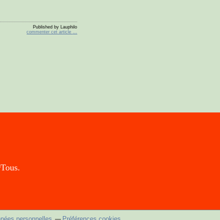
Published by Lauphilo
commenter cet article
…
rTous.
nnées personnelles
Préférences cookies