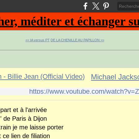
, méditer et échanger sur
<< IA versus PT
DE LA CHENILLE AU PAPILLON >>
https://www.youtube.com/watch?v
art et à l'arrivée
' de Paris à Dijon
rain je me laisse porter
 ce lien de filiation