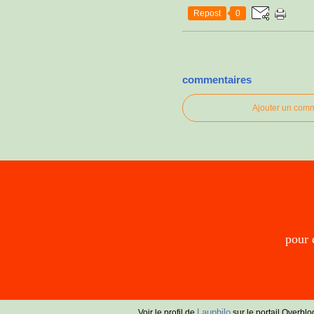
Repost
0
commentaires
Ajouter un com
pour 
Lauphilo
Voir le profil de
sur le portail Overblo