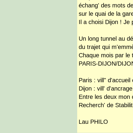
échang' des mots des
sur le quai de la gar
Il a choisi Dijon ! Je
Un long tunnel au dép
du trajet qui m'emmè
Chaque mois par le tr
PARIS-DIJON/DIJON-
Paris : vill" d'accueil
Dijon : vill' d'ancrag
Entre les deux mon c
Recherch' de Stabili
Lau PHILO