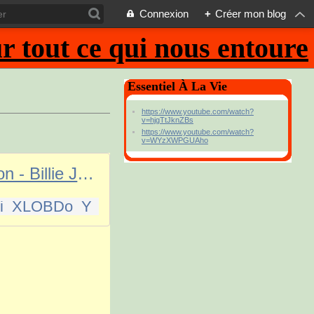
Connexion
+
Créer mon blog
 tout ce qui nous entoure
Essentiel À La Vie
https://www.youtube.com/watch?
v=hjgTtJknZBs
https://www.youtube.com/watch?
v=WYzXWPGUAho
Michael Jackson - Billie Jean (Official Video)
=Zi_XLOBDo_Y