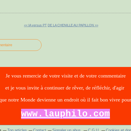
<< IA versus PT
DE LA CHENILLE AU PAPILLON >>
mentaire
Je vous remercie de votre visite et de votre commentaire
et je vous invite à continuer de rêver, de réfléchir, d'agir
que notre Monde devienne un endroit où il fait bon vivre pou
www.lauphilo.com
Top articles
Contact
Signaler un abus
C.G.U.
Cookies et do
g