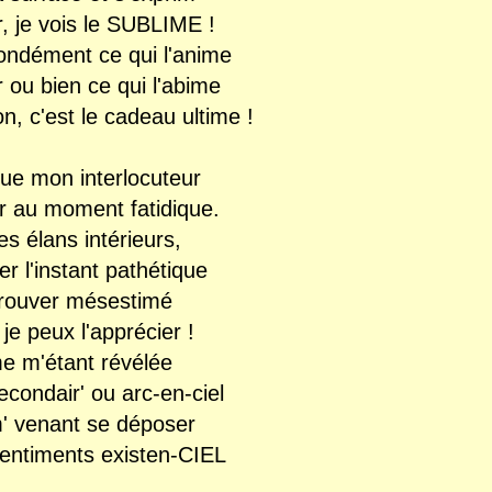
, je vois le SUBLIME !
fondément ce qui l'anime
r ou bien ce qui l'abime
on, c'est le cadeau ultime !
que mon interlocuteur
ir au moment fatidique
.
ses élans intérieurs
,
ver l'instant pathétique
etrouver mésestimé
je peux l'apprécier !
me m'étant révélée
secondair' ou arc-en-ciel
m' venant se déposer
sentiments existen-CIEL