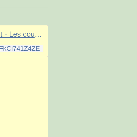
Guy Béart - Les couleurs du temps (Audio Officiel)
=FkCj741Z4ZE