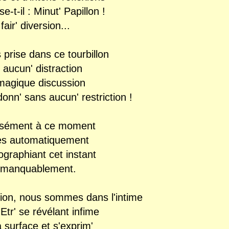
e-t-il : Minut' Papillon !
 fair' diversion.
..
s prise dans ce tourbillon
 aucun' distraction
 magique discussion
donn' sans aucun' restriction !
cisément à ce moment
rès automatiquement
graphiant cet instant
 immanquablement.
on, nous sommes dans l'intime
'Etr' se révélant infime
a surface et s'exprim'