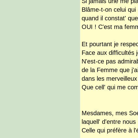
Si jamais une me plai
Blâme-t-on celui qui
quand il constat' que
OUI ! C'est ma femm'
Et pourtant je resp
Face aux difficultés 
N'est-ce pas admirab
de la Femme que j'a
dans les merveille
Que cell' qui me co
Mesdames, mes Soeur
laquell' d'entre nous
Celle qui préfère à l