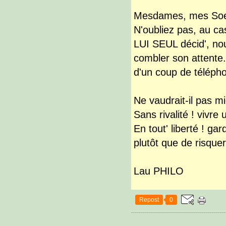
Mesdames, mes Soeur
N'oubliez pas, au cas
LUI SEUL décid', nou
combler son attente..
d'un coup de télépho
Ne vaudrait-il pas mi
Sans rivalité ! vivre
En tout' liberté ! ga
plutôt que de risqu
Lau PHILO
Repost
0