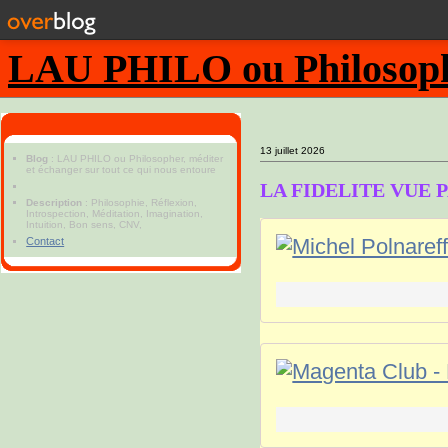
LAU PHILO ou Philosopher
13 juillet 2026
Blog
: LAU PHILO ou Philosopher, méditer
et échanger sur tout ce qui nous entoure
LA FIDELITE VUE 
Description
: Philosophie, Réflexion,
Introspection, Méditation, Imagination,
Intuition, Bon sens, CNV,
Contact