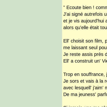
" Ecoute bien ! com
J'ai signé autrefois
et je vis aujourd'hu
alors qu'elle était tou
Ell' choisit son film,
me laissant seul pour
Je reste assis près d
Ell' a construit un' V
Trop en souffrance, j'
Je sors et vais à la
avec lesquell' j'aim' 
De ma jeuness' parfo