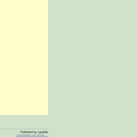
Published by Lauphilo
commenter cet article
…