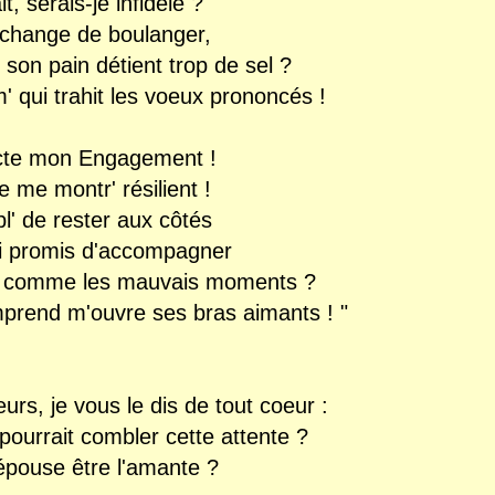
t, serais-je infidèle ?
 change de boulanger,
 son pain détient trop de sel ?
 qui trahit les voeux prononcés !
ecte mon Engagement !
je me montr' résilient !
l' de rester aux côtés
i promis d'accompagner
ux comme les mauvais moments ?
mprend m'ouvre ses bras aimants ! "
s, je vous le dis de tout coeur :
 pourrait
combler cette attente ?
'épouse être l'amante ?