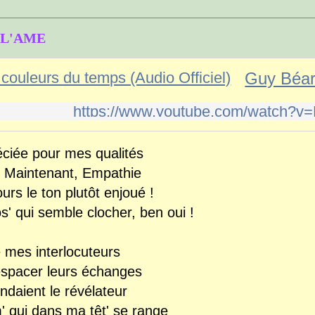
 L'AME
https://www.youtube.com/watch?v
réciée pour mes qualités
et Maintenant, Empathie
ours le ton plutôt enjoué !
s' qui semble clocher, ben oui !
e mes interlocuteurs
espacer leurs échanges
daient le révélateur
' qui dans ma têt' se range