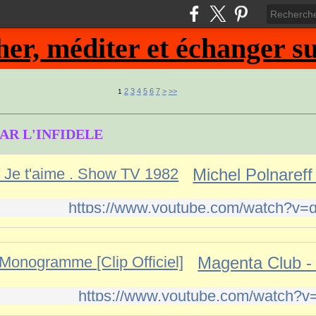
, méditer et échanger sur
2
3
4
5
6
7
>
>>
1
PAR L'INFIDELE
https://www.youtube.com/watch?v
https://www.youtube.com/watch?