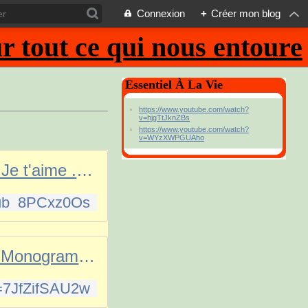
Connexion
+
Créer mon blog
 tout ce qui nous entoure
Essentiel À La Vie
https://www.youtube.com/watch?
v=hjgTtJknZBs
https://www.youtube.com/watch?
v=WYzXWPGUAho
Michel Polnareff Je t'aime . Show TV 1982
=qb_8PCxz0Os
Magenta Club - Monogramme [Clip Officiel]
v=7JfZifSAU2w